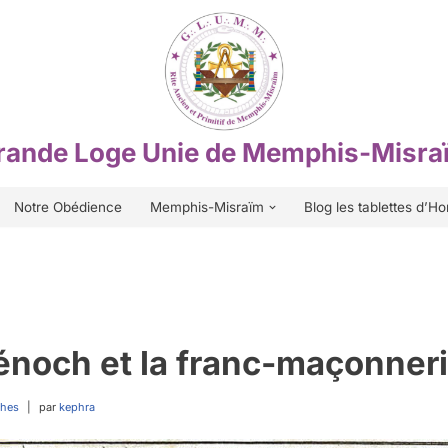
rande Loge Unie de Memphis-Misra
Notre Obédience
Memphis-Misraïm
Blog les tablettes d’Ho
Hénoch et la franc-maçonner
thes
par
kephra