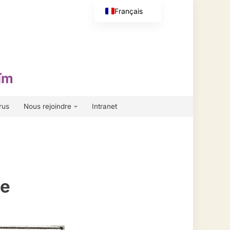
Français
English (UK)
ïm
rus
Nous rejoindre
Intranet
ie