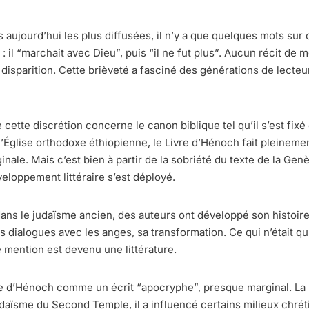
s aujourd’hui les plus diffusées, il n’y a que quelques mots su
 il “marchait avec Dieu”, puis “il ne fut plus”. Aucun récit de 
sparition. Cette brièveté a fasciné des générations de lecteurs
e cette discrétion concerne le canon biblique tel qu’il s’est fix
’Église orthodoxe éthiopienne, le Livre d’Hénoch fait pleinemen
inale. Mais c’est bien à partir de la sobriété du texte de la Ge
eloppement littéraire s’est déployé.
ans le judaïsme ancien, des auteurs ont développé son histoire,
s dialogues avec les anges, sa transformation. Ce qui n’était q
 mention est devenu une littérature.
e d’Hénoch comme un écrit “apocryphe”, presque marginal. La r
udaïsme du Second Temple, il a influencé certains milieux chrét