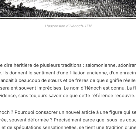
L'ascension d'Hénoch-1712
 dire héritière de plusieurs traditions : salomonienne, adoni
. Ils donnent le sentiment d’une filiation ancienne, d’un enra
mandait à beaucoup de sœurs et de frères ce que signifie réelle
eraient souvent imprécises. Le nom d’Hénoch est connu. La fi
idence, sans toujours savoir ce que cette référence recouvre.
noch ? Pourquoi consacrer un nouvel article à une figure qui
ée, souvent déformée ? Précisément parce que, sous les couch
 et de spéculations sensationnelles, se tient une tradition d’u