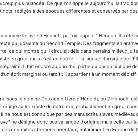
beaucoup plus nuancée. Ce que l’on appelle aujourd’hui la trad
stincts, rédigés à des époques différentes et conservés par de
’on nomme le Livre d’Hénoch, parfois appelé 1 Hénoch. Il a été 
ontexte du judaïsme du Second Temple. Des fragments en aramé
e, ce qui montre qu’il circulait déjà dans certains milieux juifs 
xisté en grec, mais c’est en guèze — la langue liturgique de l’É
tégralité. Il fait encore aujourd’hui partie du canon biblique de
d’un écrit marginal ou tardif : il appartient à un moment décisif
 sous le nom de Deuxième Livre d’Hénoch, ou 2 Hénoch, est pl
té rédigé au Ier siècle de notre ère, probablement en grec, dans
t, il ne nous est connu que par des manuscrits slaves médiévaux
slave” ne désigne donc pas sa langue d’origine, mais celle par la
ns des contextes chrétiens orientaux, notamment en Europe de l’