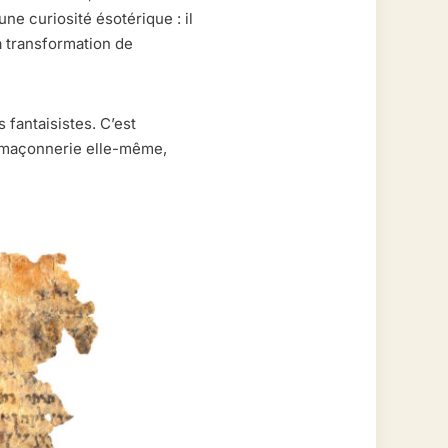
une curiosité ésotérique : il
la transformation de
 fantaisistes. C’est
c-maçonnerie elle-même,