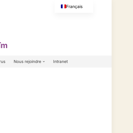
Français
English (UK)
ïm
rus
Nous rejoindre
Intranet