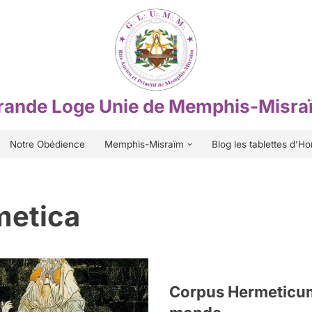
rande Loge Unie de Memphis-Misra
Notre Obédience
Memphis-Misraïm
Blog les tablettes d’Ho
metica
Corpus Hermeticum,