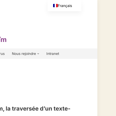
Français
English (UK)
ïm
rus
Nous rejoindre
Intranet
 la traversée d’un texte-