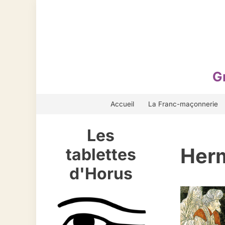
Aller
au
contenu
G
Accueil
La Franc-maçonnerie
Les
Her
tablettes
d'Horus