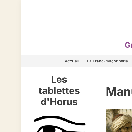
Aller
au
contenu
G
Accueil
La Franc-maçonnerie
Les
Manu
tablettes
d'Horus