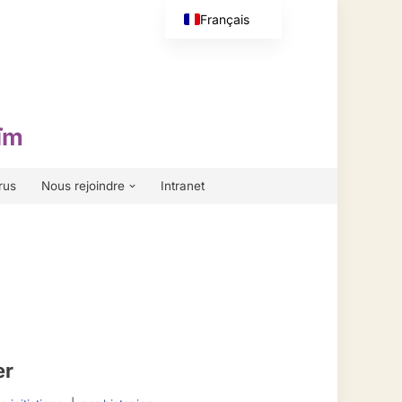
Français
English (UK)
ïm
rus
Nous rejoindre
Intranet
er