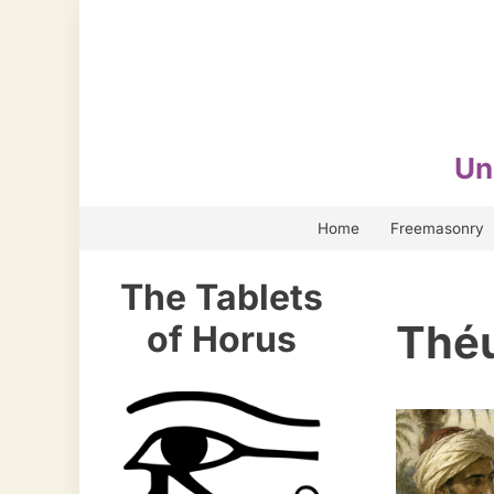
Skip
to
content
Un
Home
Freemasonry
The Tablets
Théu
of Horus