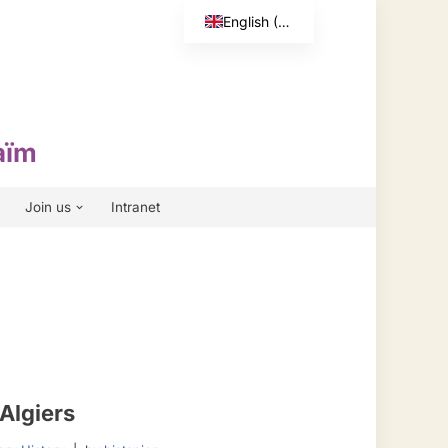
English (UK)
Français
aïm
Join us
Intranet
Algiers