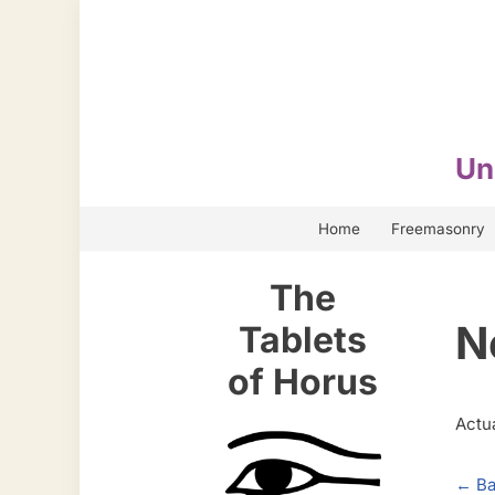
Skip
to
content
Un
Home
Freemasonry
The
N
Tablets
of Horus
Actu
← Ba