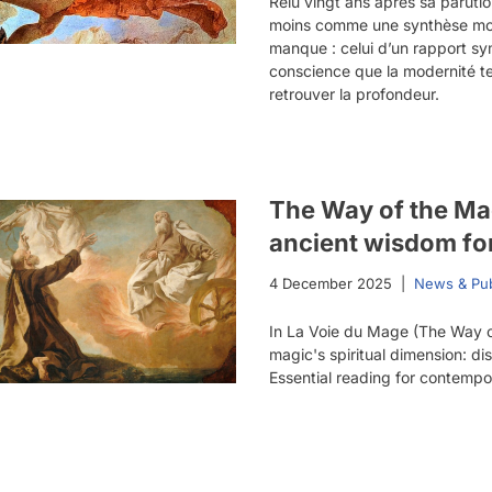
Relu vingt ans après sa paruti
moins comme une synthèse mo
manque : celui d’un rapport sy
conscience que la modernité te
retrouver la profondeur.
The Way of the Ma
ancient wisdom fo
4 December 2025
News & Pub
In La Voie du Mage (The Way o
magic's spiritual dimension: di
Essential reading for contempo