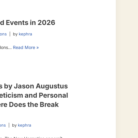
d Events in 2026
ions
by
kephra
salons…
Read More »
s by Jason Augustus
icism and Personal
e Does the Break
ons
by
kephra