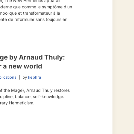
on, The New Hermetics apparaît
derne que comme le symptôme d’un
mbolique et transformateur à la
nte de reformuler sans toujours en
ge by Arnaud Thuly:
r a new world
lications
by
kephra
f the Mage), Arnaud Thuly restores
scipline, balance, self-knowledge.
rary Hermeticism.