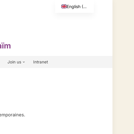
English (UK)
Français
aïm
Join us
Intranet
temporaines.